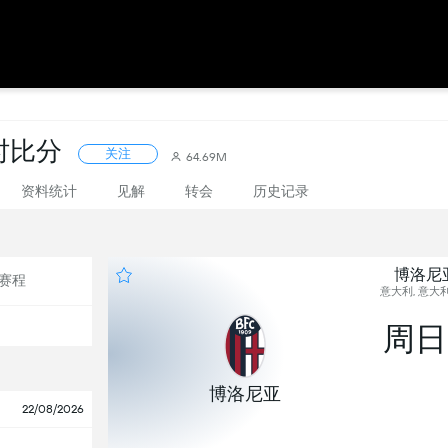
时比分
关注
64.69M
资料统计
见解
转会
历史记录
博洛尼亚
赛程
意大利, 意大利
周日,
博洛尼亚
22/08/2026