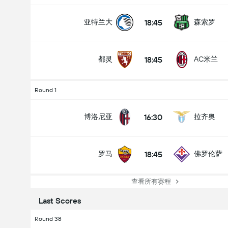
18:45
亚特兰大
森索罗
18:45
都灵
AC米兰
Round 1
16:30
博洛尼亚
拉齐奥
18:45
罗马
佛罗伦萨
查看所有赛程
Last Scores
Round 38