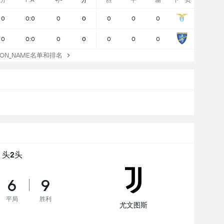
分
F:A
+/-
分
胜
平
输
下一页
0
0:0
0
0
0
0
0
0
0:0
0
0
0
0
0
TION_NAME名单和排名
头2头
6
9
平局
胜利
尤文图斯