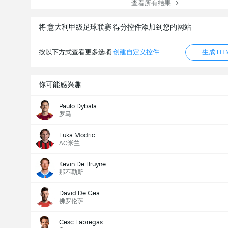
查看所有结果
将 意大利甲级足球联赛 得分控件添加到您的网站
按以下方式查看更多选项
创建自定义控件
生成 HT
你可能感兴趣
Paulo Dybala
罗马
Luka Modric
AC米兰
Kevin De Bruyne
那不勒斯
David De Gea
佛罗伦萨
Cesc Fabregas