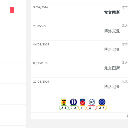
意大
19/04/2026
尤文图斯
意大
14/12/2025
博洛尼亚
意大
04/05/2025
博洛尼亚
意大
07/12/2024
尤文图斯
意大
20/05/2024
博洛尼亚
3
-
1
2
-
0
1
-
1
0
-
4
3
-
3
查