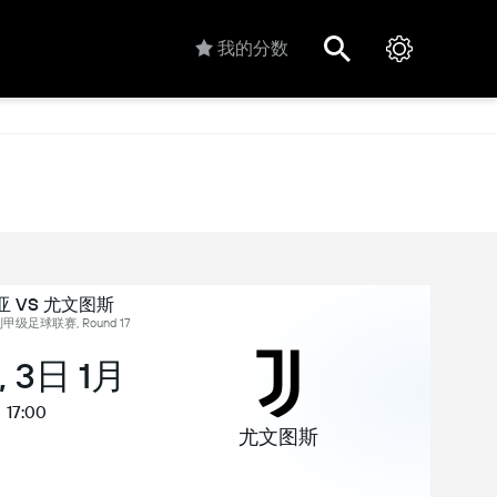
我的分数
 VS 尤文图斯
甲级足球联赛, Round 17
 3日 1月
17:00
尤文图斯