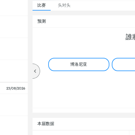
比赛
头对头
预测
誰
博洛尼亚
23/08/2026
本届数据