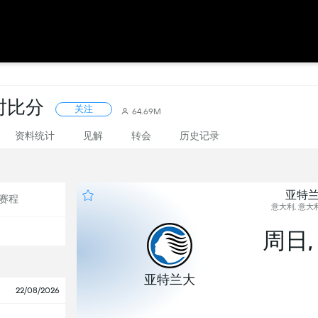
时比分
关注
64.69M
资料统计
见解
转会
历史记录
亚特兰
赛程
意大利, 意大利
周日,
亚特兰大
22/08/2026