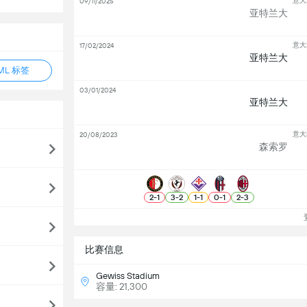
意大
09/11/2025
亚特兰大
意大
17/02/2024
亚特兰大
ML 标签
03/01/2024
亚特兰大
意大
20/08/2023
森索罗
2
-
1
3
-
2
1
-
1
0
-
1
2
-
3
查
比赛信息
Gewiss Stadium
容量: 21,300