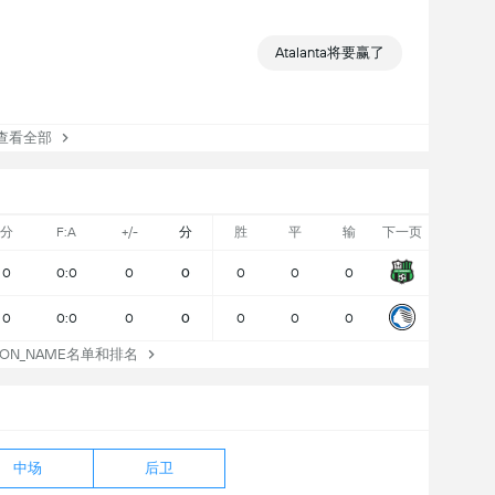
Atalanta将要赢了
看全部
分
F:A
+/-
分
胜
平
输
下一页
0
0:0
0
0
0
0
0
0
0:0
0
0
0
0
0
TION_NAME名单和排名
中场
后卫