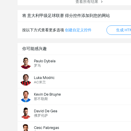
查看所有结果
将 意大利甲级足球联赛 得分控件添加到您的网站
按以下方式查看更多选项
创建自定义控件
生成 HT
你可能感兴趣
Paulo Dybala
罗马
Luka Modric
AC米兰
Kevin De Bruyne
那不勒斯
David De Gea
佛罗伦萨
Cesc Fabregas