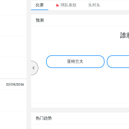
比赛
球队条纹
头对头
预测
誰
亚特兰大
23/08/2026
热门趋势