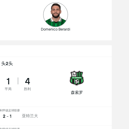
Domenico Berardi
头2头
1
4
平局
胜利
森索罗
利甲级足球联赛
2 - 1
亚特兰大