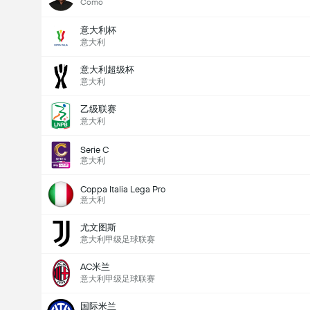
Como
意大利杯
意大利
意大利超级杯
意大利
乙级联赛
意大利
Serie C
意大利
Coppa Italia Lega Pro
意大利
尤文图斯
意大利甲级足球联赛
AC米兰
意大利甲级足球联赛
国际米兰