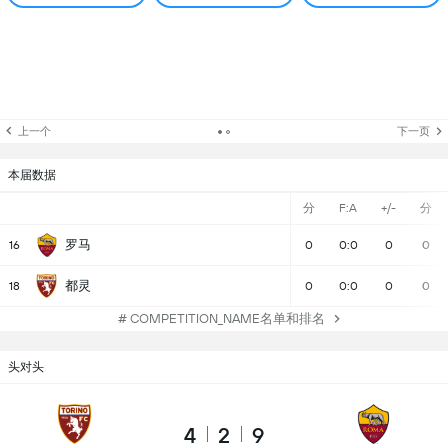
上一个
下一页
本届数据
分
F:A
+/-
分
罗马
16
0
0:0
0
0
都灵
18
0
0:0
0
0
# COMPETITION_NAME名单和排名
头对头
4
2
9