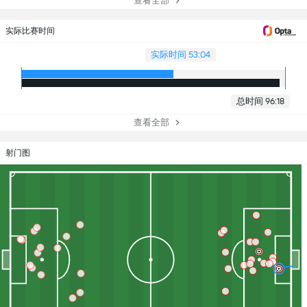
查看全部
实际比赛时间
实际时间 53:04
总时间 96:18
查看全部
射门图