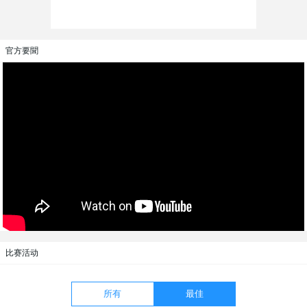
官方要聞
比赛活动
所有
最佳