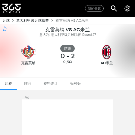
我的分数
足球
意大利甲级足球联赛
克雷莫纳 VS AC米兰
克雷莫纳 VS AC米兰
意大利, 意大利甲级足球联赛, Round 27
结束
0
-
2
01/03
克雷莫纳
AC米兰
比赛
阵容
资料统计
头对头
Ad