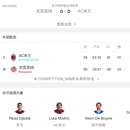
意大利甲级足球联赛
08/11/2022
0 - 0
克雷莫纳
AC米兰
查看全部
本届数据
分
F:A
+/-
分
AC米兰
5
38
53:35
18
70
2
欧足联欧洲联赛
克雷莫纳
18
38
32:57
-25
34
Relegated
# COMPETITION_NAME名单和排名
你可能感兴趣
D
Paulo Dybala
Luka Modric
Kevin De Bruyne
罗马
AC米兰
那不勒斯