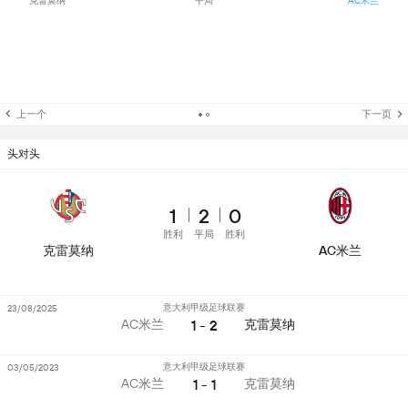
克雷莫纳
平局
AC米兰
上一个
下一页
头对头
1
2
0
胜利
平局
胜利
克雷莫纳
AC米兰
意大利甲级足球联赛
23/08/2025
1 - 2
AC米兰
克雷莫纳
意大利甲级足球联赛
03/05/2023
1 - 1
AC米兰
克雷莫纳