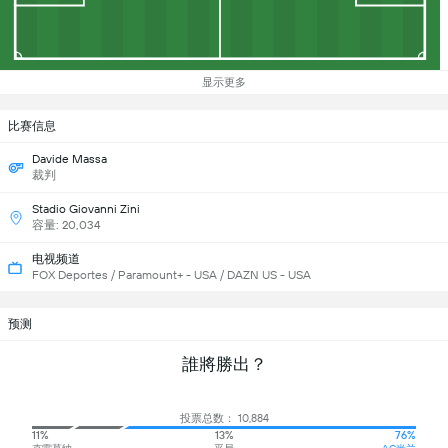
显示更多
比赛信息
Davide Massa
裁判
Stadio Giovanni Zini
容量: 20,034
电视频道
FOX Deportes / Paramount+ - USA / DAZN US - USA
预测
誰將勝出？
投票总数： 10,884
11%
13%
76%