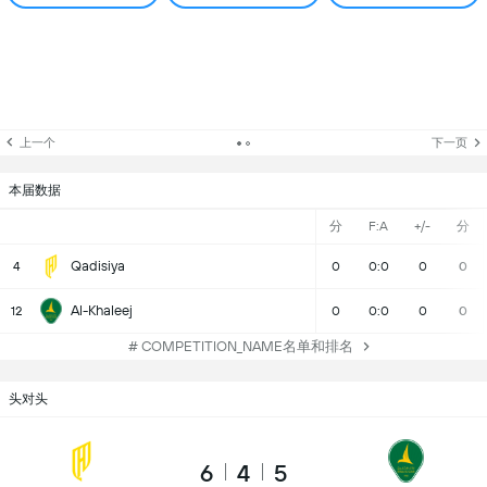
上一个
下一页
本届数据
分
F:A
+/-
分
Qadisiya
4
0
0:0
0
0
Al-Khaleej
12
0
0:0
0
0
# COMPETITION_NAME名单和排名
头对头
6
4
5