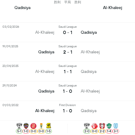
胜利
平局
胜利
Qadisiya
Al-Khaleej
03/02/2026
Saudi League
0 - 1
Al-Khaleej
Qadisiya
19/09/2025
Saudi League
2 - 1
Qadisiya
Al-Khaleej
23/04/2025
Saudi League
1 - 1
Al-Khaleej
Qadisiya
29/11/2024
Saudi League
1 - 0
Qadisiya
Al-Khaleej
01/03/2022
First Division
1 - 0
Al-Khaleej
Qadisiya
5
-
1
1
-
0
0
-
0
0
-
0
1
-
5
2
-
0
0
-
0
2
-
2
1
-
4
3
-
1