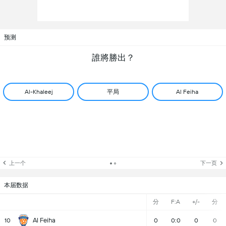
预测
誰將勝出？
平局
Al-Khaleej
Al Feiha
上一个
下一页
本届数据
分
F:A
+/-
分
Al Feiha
10
0
0:0
0
0