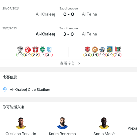
20/09/2024
Saudi League
0 - 0
Al-Khaleej
Al Feiha
21/12/2023
Saudi League
3 - 0
Al-Khaleej
Al Feiha
2
-
0
0
-
0
2
-
2
1
-
4
3
-
1
0
-
0
1
-
4
2
-
0
0
-
0
7
-
0
查看全部
比赛信息
Al-Khaleej Club Stadium
你可能感兴趣
Alex
Cristiano Ronaldo
Karim Benzema
Sadio Mané