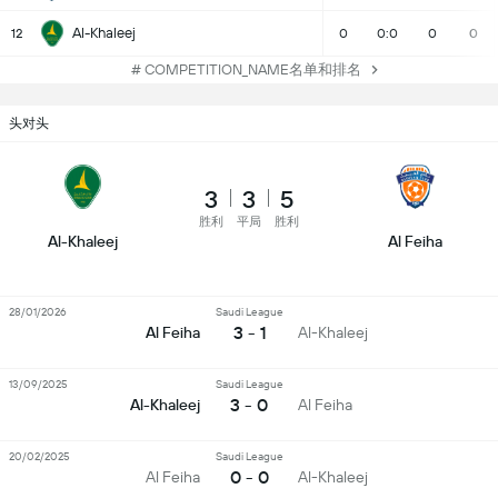
Al-Khaleej
12
0
0:0
0
0
# COMPETITION_NAME名单和排名
头对头
3
3
5
胜利
平局
胜利
Al-Khaleej
Al Feiha
28/01/2026
Saudi League
3 - 1
Al Feiha
Al-Khaleej
13/09/2025
Saudi League
3 - 0
Al-Khaleej
Al Feiha
20/02/2025
Saudi League
0 - 0
Al Feiha
Al-Khaleej