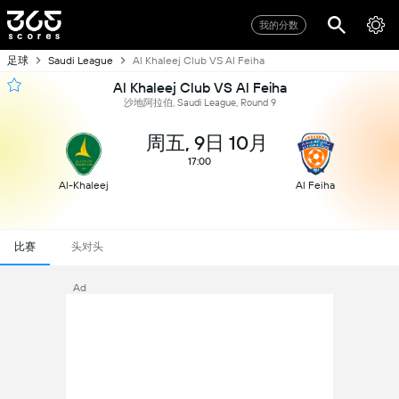
我的分数
足球
Saudi League
Al Khaleej Club VS Al Feiha
Al Khaleej Club VS Al Feiha
沙地阿拉伯, Saudi League, Round 9
周五, 9日 10月
17:00
Al-Khaleej
Al Feiha
比赛
头对头
Ad