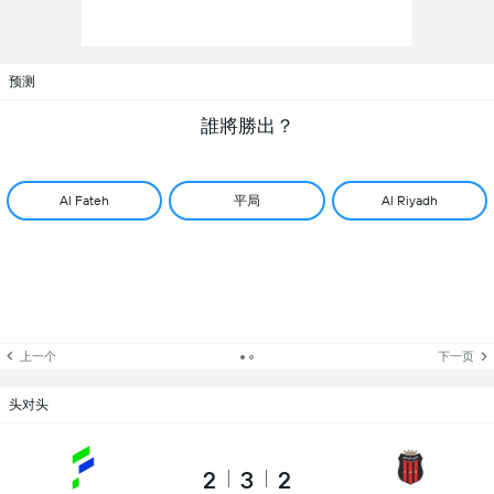
预测
誰將勝出？
平局
Al Fateh
Al Riyadh
上一个
下一页
头对头
2
3
2