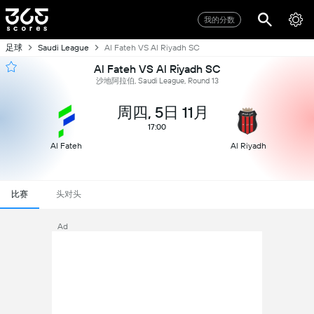
我的分数
足球
Saudi League
Al Fateh VS Al Riyadh SC
Al Fateh VS Al Riyadh SC
沙地阿拉伯, Saudi League, Round 13
周四, 5日 11月
17:00
Al Fateh
Al Riyadh
比赛
头对头
Ad