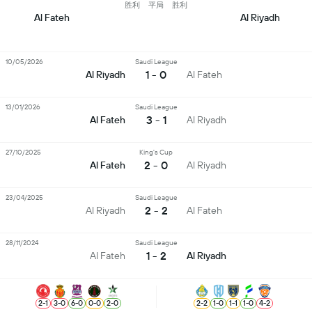
胜利
平局
胜利
Al Fateh
Al Riyadh
10/05/2026
Saudi League
1 - 0
Al Riyadh
Al Fateh
13/01/2026
Saudi League
3 - 1
Al Fateh
Al Riyadh
27/10/2025
King's Cup
2 - 0
Al Fateh
Al Riyadh
23/04/2025
Saudi League
2 - 2
Al Riyadh
Al Fateh
28/11/2024
Saudi League
1 - 2
Al Fateh
Al Riyadh
2
-
1
3
-
0
6
-
0
0
-
0
2
-
0
2
-
2
1
-
0
1
-
1
1
-
0
4
-
2