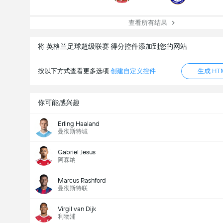
查看所有结果
将 英格兰足球超级联赛 得分控件添加到您的网站
按以下方式查看更多选项
创建自定义控件
生成 HT
你可能感兴趣
Erling Haaland
曼彻斯特城
Gabriel Jesus
阿森纳
Marcus Rashford
曼彻斯特联
Virgil van Dijk
利物浦