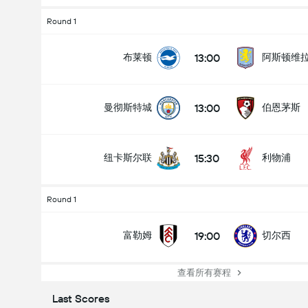
Round 1
13:00
布莱顿
阿斯顿维
13:00
曼彻斯特城
伯恩茅斯
15:30
纽卡斯尔联
利物浦
Round 1
19:00
富勒姆
切尔西
查看所有赛程
Last Scores