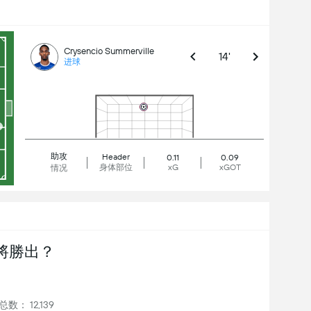
Crysencio Summerville
14'
进球
助攻
Header
0.11
0.09
身体部位
xG
xGOT
情况
將勝出？
数： 12,139