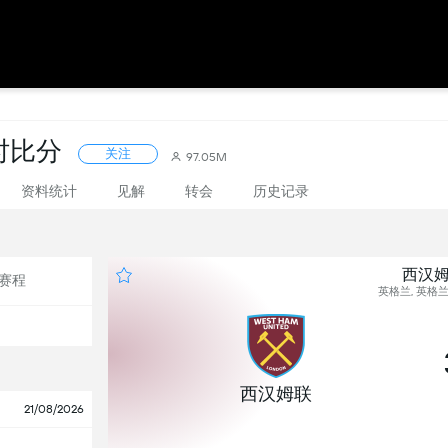
时比分
关注
97.05M
资料统计
见解
转会
历史记录
西汉姆
赛程
英格兰, 英格兰
西汉姆联
21/08/2026