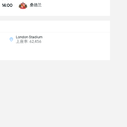
14:00
桑德兰
London Stadium
上座率: 62,456