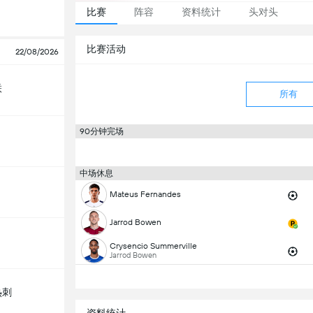
比赛
阵容
资料统计
头对头
比赛活动
22/08/2026
联
所有
90分钟完场
中场休息
Mateus Fernandes
Jarrod Bowen
Crysencio Summerville
Jarrod Bowen
热刺