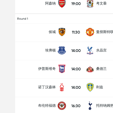
19:00
阿森纳
考文垂
Round 1
11:30
侯城
曼彻斯特
14:00
埃弗顿
水晶宫
14:00
伊普斯维奇
桑德兰
14:00
诺丁汉森林
利兹
16:30
布伦特福德
托特纳姆