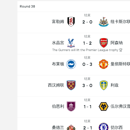
Round 38
结束
2
-
0
富勒姆
纽卡斯尔
结束
1
-
2
水晶宫
阿森纳
The Gunners will lift the Premier League trophy 🏆
结束
0
-
3
布莱顿
曼彻斯特
结束
3
-
0
西汉姆联
利兹
结束
全场总得分 (2.5)
1
-
1
伯恩利
伍尔弗汉
结束
2
-
1
投票总数： 1,198
桑德兰
切尔西