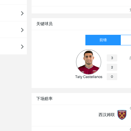
查
关键球员
前锋
3
2
Taty Castellanos
0
下场赔率
西汉姆联