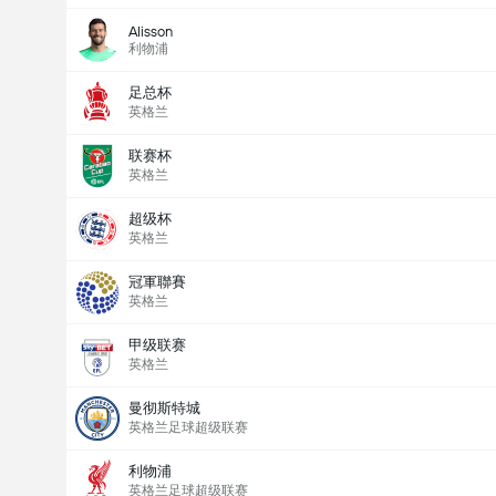
Alisson
利物浦
足总杯
英格兰
联赛杯
英格兰
超级杯
英格兰
冠軍聯賽
英格兰
甲级联赛
英格兰
曼彻斯特城
英格兰足球超级联赛
利物浦
英格兰足球超级联赛