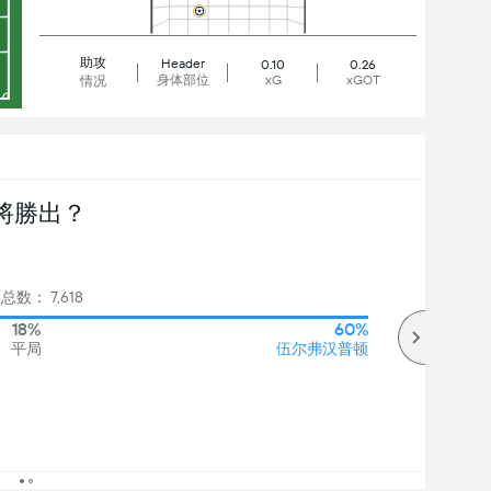
助攻
Header
0.10
0.26
身体部位
xG
xGOT
情况
將勝出？
总数： 7,618
18%
60%
平局
伍尔弗汉普顿