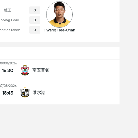
射正
0
nning Goal
0
naltiesTaken
0
Hwang Hee-Chan
08/08/2026
16:30
南安普顿
07/08/2026
18:45
维尔港
St. Mary's Stadium (Southampton)
上座率: 30,950