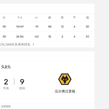
分
F:A
+/-
分
胜
平
输
38
54:69
-15
42
12
6
20
38
26:86
-60
12
2
6
30
TION_NAME名单和排名
头2头
2
9
平局
胜利
伍尔弗汉普顿
冠軍聯賽