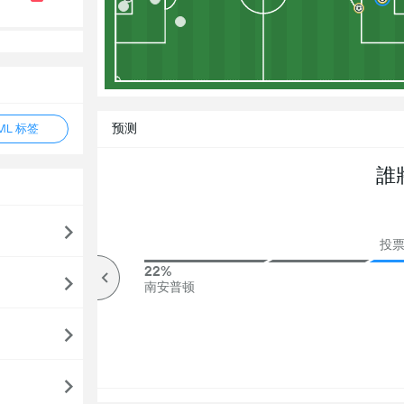
预测
ML 标签
誰
投票
79%
22%
高于
南安普顿