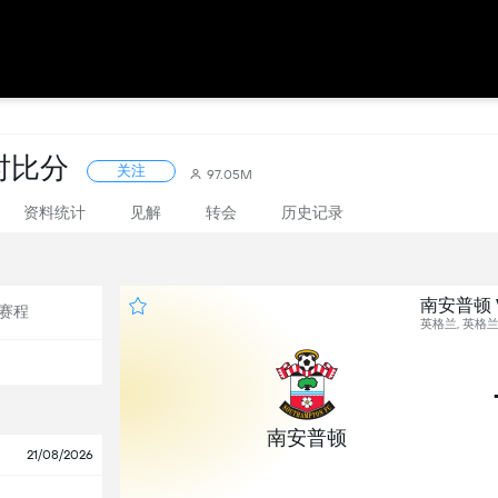
时比分
关注
97.05M
资料统计
见解
转会
历史记录
南安普顿 
赛程
英格兰, 英格兰
南安普顿
21/08/2026