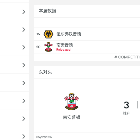
本届数据
伍尔弗汉普顿
16
南安普顿
20
Relegated
# COMPETI
头对头
3
胜利
南安普顿
05/12/2026