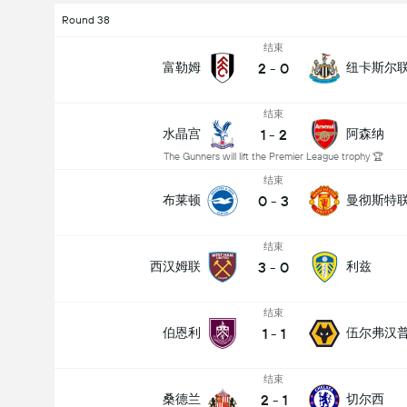
Round 38
结束
2
-
0
富勒姆
纽卡斯尔
结束
1
-
2
水晶宫
阿森纳
The Gunners will lift the Premier League trophy 🏆
结束
0
-
3
布莱顿
曼彻斯特
结束
3
-
0
西汉姆联
利兹
结束
1
-
1
伯恩利
伍尔弗汉
结束
2
-
1
桑德兰
切尔西