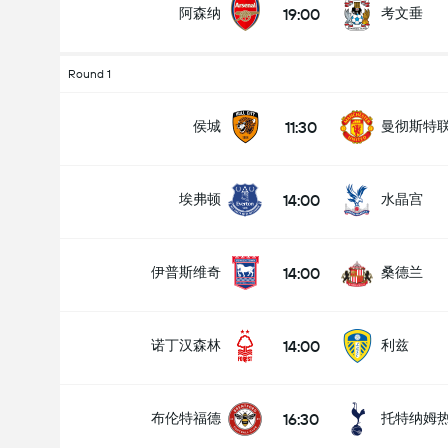
19:00
阿森纳
考文垂
Round 1
11:30
侯城
曼彻斯特
14:00
埃弗顿
水晶宫
14:00
伊普斯维奇
桑德兰
14:00
诺丁汉森林
利兹
16:30
布伦特福德
托特纳姆