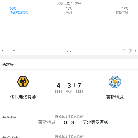
投票总数： 7,842
68%
15%
17%
伍尔弗汉普顿
平局
莱斯特城
上一个
下一页
头对头
4
3
7
胜利
平局
胜利
伍尔弗汉普顿
莱斯特城
英格兰足球超级联赛
22/12/2024
0 - 3
莱斯特城
伍尔弗汉普顿
英格兰足球超级联赛
22/04/2023