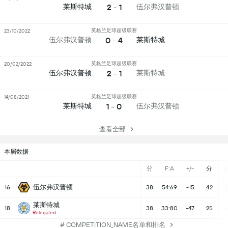
2 - 1
莱斯特城
伍尔弗汉普顿
英格兰足球超级联赛
23/10/2022
0 - 4
伍尔弗汉普顿
莱斯特城
英格兰足球超级联赛
20/02/2022
2 - 1
伍尔弗汉普顿
莱斯特城
英格兰足球超级联赛
14/08/2021
1 - 0
莱斯特城
伍尔弗汉普顿
查看全部
本届数据
分
F:A
+/-
分
伍尔弗汉普顿
16
38
54:69
-15
42
1
莱斯特城
18
38
33:80
-47
25
Relegated
# COMPETITION_NAME名单和排名