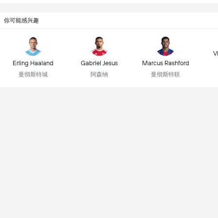
你可能感兴趣
Vi
Erling Haaland
Gabriel Jesus
Marcus Rashford
曼彻斯特城
阿森纳
曼彻斯特联