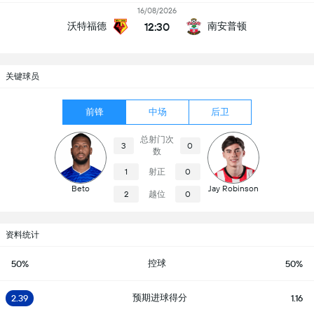
16/08/2026
12:30
沃特福德
南安普顿
关键球员
前锋
中场
后卫
总射门次
3
0
数
射正
1
0
Beto
Jay Robinson
越位
2
0
资料统计
控球
50%
50%
预期进球得分
2.39
1.16