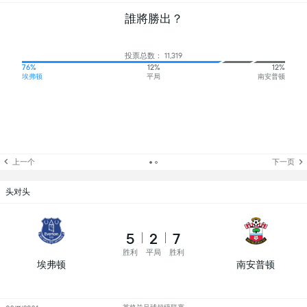
誰將勝出？
投票总数： 11,319
76%
12%
12%
埃弗顿
平局
南安普顿
上一个
下一页
头对头
5
2
7
胜利
平局
胜利
埃弗顿
南安普顿