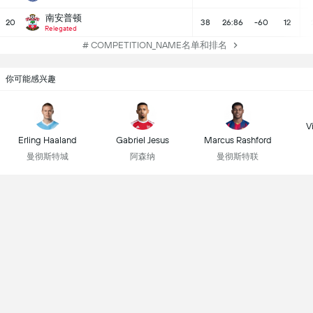
南安普顿
20
38
26:86
-60
12
Relegated
# COMPETITION_NAME名单和排名
你可能感兴趣
Vi
Erling Haaland
Gabriel Jesus
Marcus Rashford
曼彻斯特城
阿森纳
曼彻斯特联