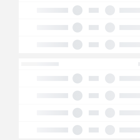
全场总得分 (2.5)
低于
高于