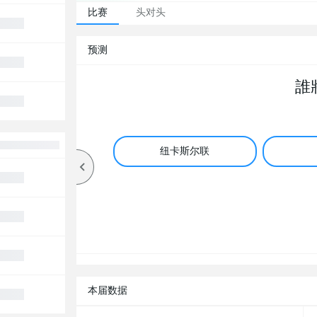
比赛
头对头
预测
誰
纽卡斯尔联
本届数据