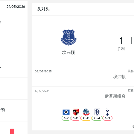
24/05/2026
头对头
联
1
胜利
埃弗顿
联
英格
03/05/2025
埃弗顿
英格
19/10/2024
伊普斯维奇
普顿
1
-
2
1
-
0
0
-
0
0
-
4
1
-
0
查