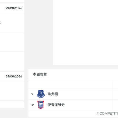
23/08/2026
拉
本届数据
24/08/2026
埃弗顿
9
伊普斯维奇
12
# COMPETI