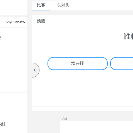
比赛
头对头
预测
22/08/2026
誰
联
埃弗顿
Ad
热刺