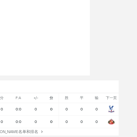
分
F:A
+/-
分
胜
平
输
下一页
0
0:0
0
0
0
0
0
0
0:0
0
0
0
0
0
TION_NAME名单和排名