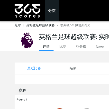
分数
足球
英格兰足球超级联赛
埃弗顿 VS 伊普斯维奇
英格兰足球超级联赛: 实
详情
比赛
积分榜
News
最近比赛
结果
赛程
Round 1