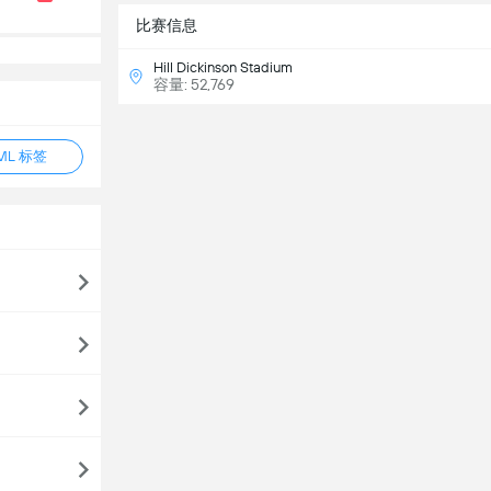
比赛信息
Hill Dickinson Stadium
容量: 52,769
ML 标签