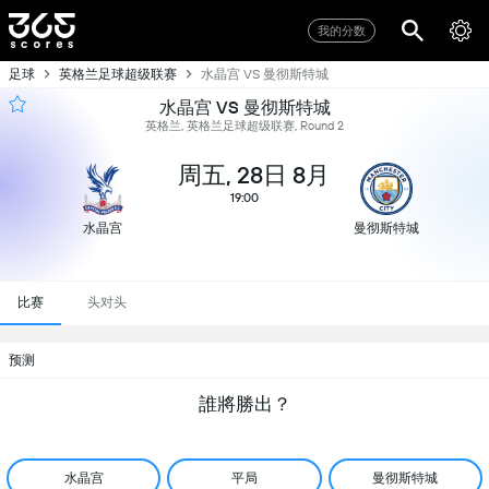
我的分数
足球
英格兰足球超级联赛
水晶宫 VS 曼彻斯特城
水晶宫 VS 曼彻斯特城
英格兰, 英格兰足球超级联赛, Round 2
周五, 28日 8月
19:00
水晶宫
曼彻斯特城
比赛
头对头
预测
誰將勝出？
水晶宫
平局
曼彻斯特城