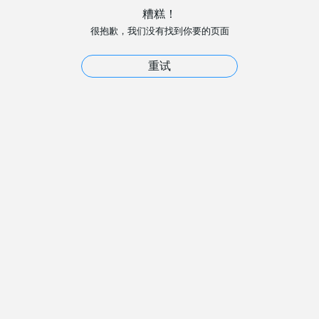
糟糕！
很抱歉，我们没有找到你要的页面
重试