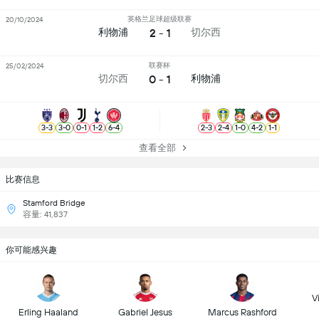
英格兰足球超级联赛
20/10/2024
2 - 1
利物浦
切尔西
联赛杯
25/02/2024
0 - 1
切尔西
利物浦
3
-
3
3
-
0
0
-
1
1
-
2
6
-
4
2
-
3
2
-
4
1
-
0
4
-
2
1
-
1
查看全部
比赛信息
Stamford Bridge
容量: 41,837
你可能感兴趣
Vi
Erling Haaland
Gabriel Jesus
Marcus Rashford