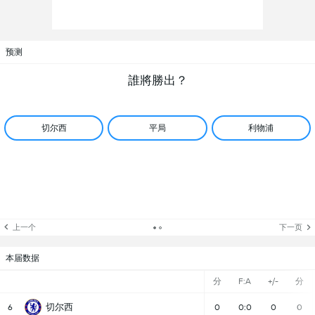
预测
誰將勝出？
切尔西
平局
利物浦
上一个
下一页
本届数据
分
F:A
+/-
分
切尔西
6
0
0:0
0
0