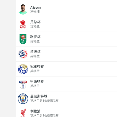
Alisson
利物浦
足总杯
英格兰
联赛杯
英格兰
超级杯
英格兰
冠軍聯賽
英格兰
甲级联赛
英格兰
曼彻斯特城
英格兰足球超级联赛
利物浦
英格兰足球超级联赛