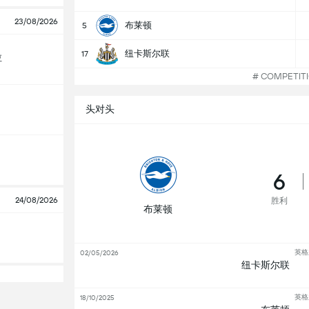
23/08/2026
布莱顿
5
纽卡斯尔联
17
拉
# COMPETI
头对头
6
24/08/2026
胜利
布莱顿
英格
02/05/2026
纽卡斯尔联
英格
18/10/2025