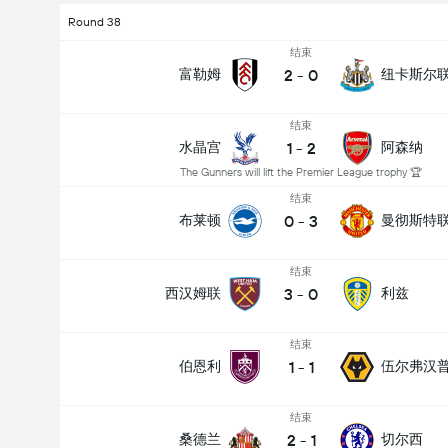
Round 38
结束
2
-
0
富勒姆
纽卡斯尔
结束
1
-
2
水晶宫
阿森纳
The Gunners will lift the Premier League trophy 🏆
结束
0
-
3
布莱顿
曼彻斯特
结束
3
-
0
西汉姆联
利兹
结束
1
-
1
伯恩利
伍尔弗汉
结束
2
-
1
桑德兰
切尔西