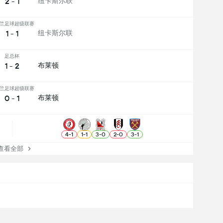
2 - 1
纽卡斯尔联
兰足球超级联赛
1 - 1
纽卡斯尔联
足总杯
1 - 2
布莱顿
兰足球超级联赛
0 - 1
布莱顿
4
-
1
1
-
1
3
-
0
2
-
0
3
-
1
看全部