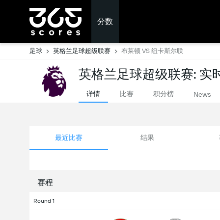
分数
足球
英格兰足球超级联赛
布莱顿 VS 纽卡斯尔联
英格兰足球超级联赛: 实
详情
比赛
积分榜
News
最近比赛
结果
赛程
Round 1