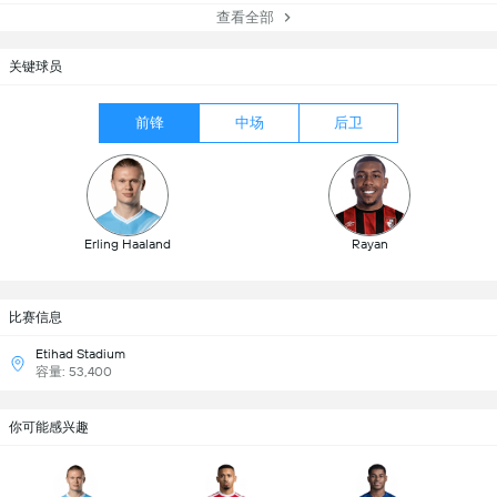
查看全部
关键球员
前锋
中场
后卫
Erling Haaland
Rayan
比赛信息
Etihad Stadium
容量: 53,400
你可能感兴趣