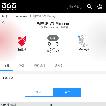
我的分数
足球
帕兰纳 VS Maringá
Paranaense
帕兰纳 VS Maringá
巴西, Paranaense - 半决赛
结束
0
-
3
19/03
Maringá
帕兰纳
聚合
1 - 4
比赛
阵容
资料统计
头对头
比赛活动
所有
最佳
90分钟完场
0 - 3