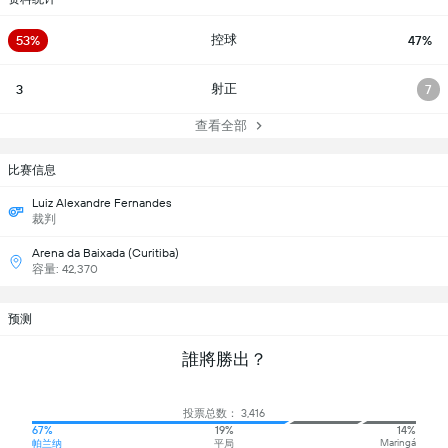
控球
53%
47%
射正
3
7
查看全部
比赛信息
Luiz Alexandre Fernandes
裁判
Arena da Baixada (Curitiba)
容量: 42,370
预测
誰將勝出？
投票总数： 3,416
67%
19%
14%
Maringá
帕兰纳
平局