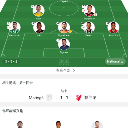
Zapelli
31
5
Raul
Felipinho
6
3
4
45
18
Fernando
Léo
Figueiredo
Belezi
Palacios
1
Mycael
3 - 5 - 2
Nationality
查看全部
相关游戏 - 第一回合
结束
1
-
1
帕兰纳
Maringá
你可能感兴趣