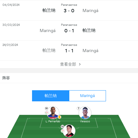
06/04/2024
Paranaense
3 - 0
帕兰纳
Maringá
30/03/2024
Paranaense
0 - 1
帕兰纳
Maringá
24/01/2024
Paranaense
1 - 1
帕兰纳
Maringá
查看全部
阵容
帕兰纳
Maringá
19
7
L. Fernando
Velasco
10