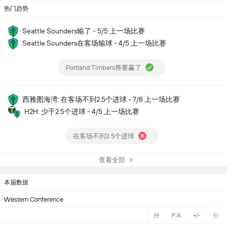
热门趋势
Seattle Sounders输了 - 5/5 上一场比赛
Seattle Sounders在客场输球 - 4/5 上一场比赛
Portland Timbers将要赢了
西雅图海湾: 在客场不到2.5个进球 - 7/8 上一场比赛
H2H: 少于2.5个进球 - 4/5 上一场比赛
在客场不到2.5个进球
查看全部
本届数据
Western Conference
分
F:A
+/-
分