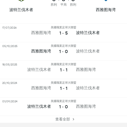
胜利
平局
胜利
波特兰伐木者
西雅图海湾
美國職業足球大聯盟
17/07/2026
1 - 5
西雅图海湾
波特兰伐木者
美國職業足球大聯盟
05/10/2025
1 - 0
西雅图海湾
波特兰伐木者
美國職業足球大聯盟
18/05/2025
1 - 1
波特兰伐木者
西雅图海湾
美國職業足球大聯盟
20/10/2024
1 - 1
西雅图海湾
波特兰伐木者
美國職業足球大聯盟
01/09/2024
1 - 0
波特兰伐木者
西雅图海湾
查看全部