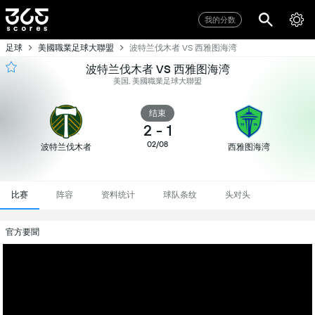
我的分数
足球
美國職業足球大聯盟
波特兰伐木者 VS 西雅图海湾
波特兰伐木者 VS 西雅图海湾
美国, 美國職業足球大聯盟
结束
2
-
1
02/08
波特兰伐木者
西雅图海湾
比赛
阵容
资料统计
球队条纹
头对头
官方要聞