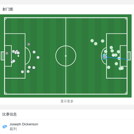
射门图
显示更多
比赛信息
Joseph Dickerson
裁判