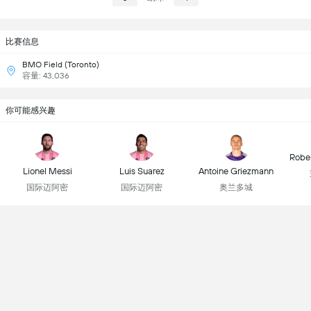
比赛信息
BMO Field (Toronto)
容量: 43,036
你可能感兴趣
Robe
Lionel Messi
Luis Suarez
Antoine Griezmann
国际迈阿密
国际迈阿密
奥兰多城