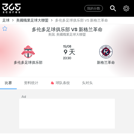
我的分数
足球
美國職業足球大聯盟
多伦多足球俱乐部 VS 新格兰革命
多伦多足球俱乐部 VS 新格兰革命
美国, 美國職業足球大聯盟
15/08
9 天
23:30
多伦多足球俱乐部
新格兰革命
比赛
资料统计
球队条纹
头对头
Ad