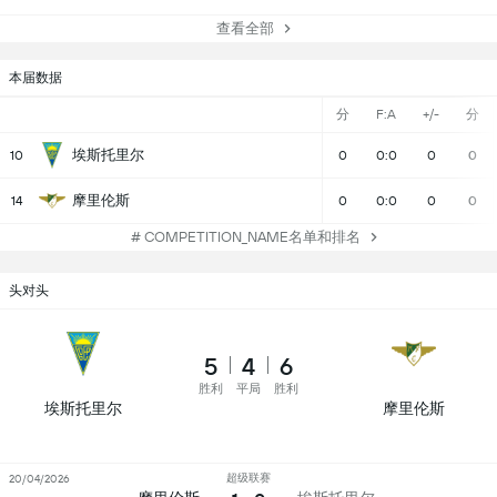
查看全部
本届数据
分
F:A
+/-
分
埃斯托里尔
10
0
0:0
0
0
摩里伦斯
14
0
0:0
0
0
# COMPETITION_NAME名单和排名
头对头
5
4
6
胜利
平局
胜利
埃斯托里尔
摩里伦斯
超级联赛
20/04/2026