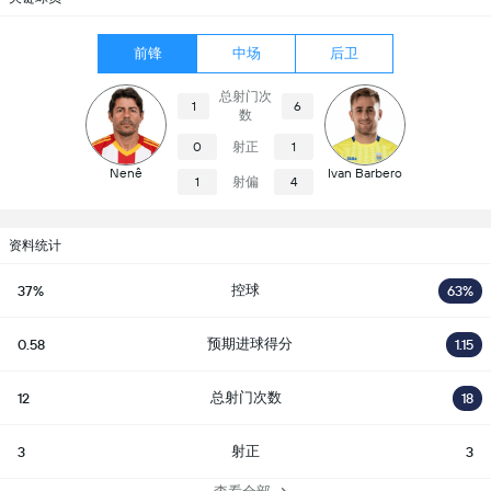
前锋
中场
后卫
总射门次
1
6
数
射正
0
1
Nenê
Ivan Barbero
射偏
1
4
资料统计
控球
37%
63%
预期进球得分
0.58
1.15
总射门次数
12
18
射正
3
3