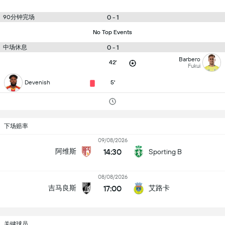
90分钟完场
0 - 1
No Top Events
中场休息
0 - 1
Barbero
42'
Fukui
Devenish
5'
下场赔率
09/08/2026
14:30
阿维斯
Sporting B
08/08/2026
17:00
吉马良斯
艾路卡
关键球员