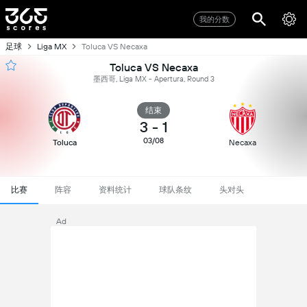
我的分数
足球
Liga MX
Toluca VS Necaxa
Toluca VS Necaxa
墨西哥, Liga MX - Apertura, Round 3
结束
3
-
1
03/08
Toluca
Necaxa
比赛
阵容
资料统计
球队条纹
头对头
Ad