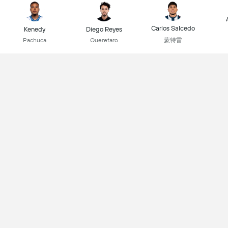
Carlos Salcedo
Kenedy
Diego Reyes
蒙特雷
Pachuca
Queretaro