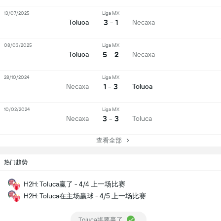
13/07/2025
Liga MX
3 - 1
Toluca
Necaxa
08/03/2025
Liga MX
5 - 2
Toluca
Necaxa
28/10/2024
Liga MX
1 - 3
Necaxa
Toluca
10/02/2024
Liga MX
3 - 3
Necaxa
Toluca
查看全部
热门趋势
H2H: Toluca赢了 - 4/4 上一场比赛
H2H: Toluca在主场赢球 - 4/5 上一场比赛
Toluca将要赢了