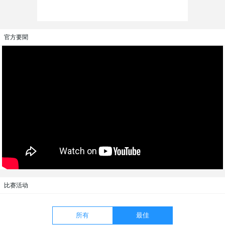
官方要聞
比赛活动
所有
最佳