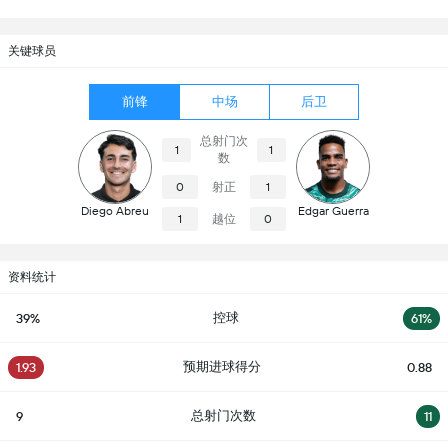
关键球员
前锋
中场
后卫
总射门次
1
1
数
射正
0
1
Diego Abreu
Edgar Guerra
越位
1
0
资料统计
控球
39%
61%
预期进球得分
1.93
0.88
总射门次数
9
11