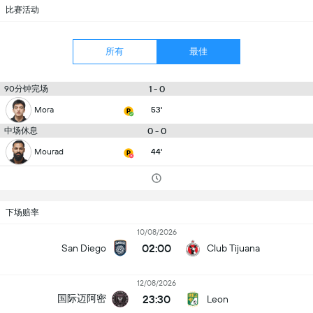
比赛活动
所有
最佳
90分钟完场
1 - 0
Mora
53'
中场休息
0 - 0
Mourad
44'
下场赔率
10/08/2026
02:00
San Diego
Club Tijuana
12/08/2026
23:30
国际迈阿密
Leon