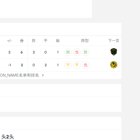
+/-
分
胜
平
输
阵型
下一页
胜
负
胜
2
6
2
0
1
平
平
负
-1
2
0
2
1
TION_NAME名单和排名
头2头