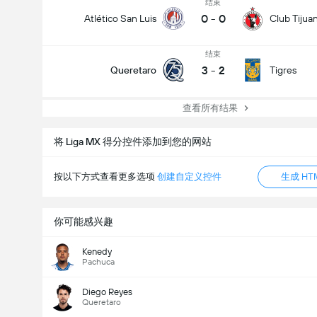
结束
0
-
0
Atlético San Luis
Club Tijua
结束
3
-
2
Queretaro
Tigres
查看所有结果
将 Liga MX 得分控件添加到您的网站
按以下方式查看更多选项
创建自定义控件
生成 HT
你可能感兴趣
Kenedy
Pachuca
Diego Reyes
Queretaro