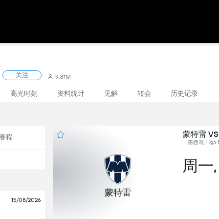
关注
9.81M
高光时刻
资料统计
见解
转会
历史记录
蒙特雷 VS At
赛程
墨西哥, Liga M
周一,
蒙特雷
15/08/2026