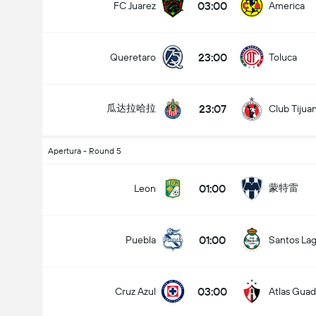
03:00
FC Juarez
America
23:00
Queretaro
Toluca
23:07
瓜达拉哈拉
Club Tijua
Apertura - Round 5
01:00
蒙特雷
Leon
01:00
Puebla
Santos La
03:00
Cruz Azul
Atlas Guad