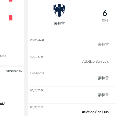
6
胜利
蒙特雷
04/04/2026
蒙特雷
guna
19/07/2025
Atlético San Luis
01/08/2026
23/02/2025
蒙特雷
拉
08/12/2024
蒙特雷
NAM
05/12/2024
Atlético San Luis