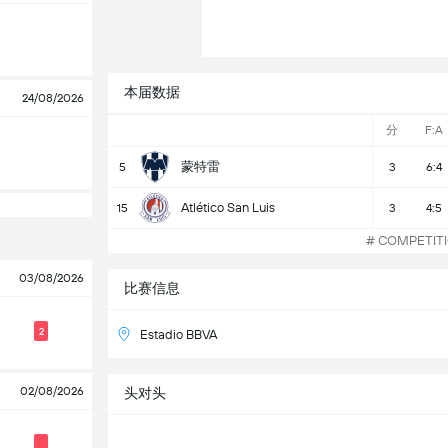
本届数据
24/08/2026
分
F:A
蒙特雷
5
3
6:4
Atlético San Luis
15
3
4:5
# COMPETI
03/08/2026
比赛信息
2
Estadio BBVA
02/08/2026
头对头