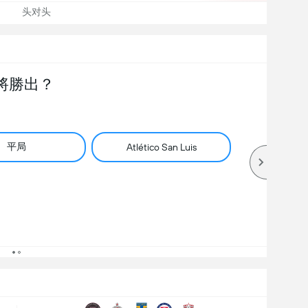
头对头
將勝出？
平局
Atlético San Luis