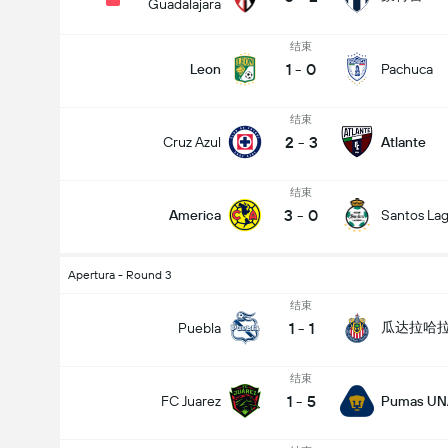
Guadalajara
结束
1
-
0
Leon
Pachuca
结束
2
-
3
Cruz Azul
Atlante
结束
3
-
0
America
Santos La
Apertura - Round 3
结束
1
-
1
瓜达拉哈
Puebla
结束
1
-
5
FC Juarez
Pumas U