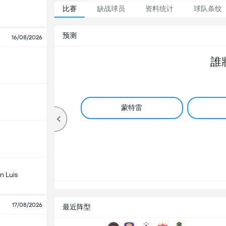
比赛
缺战球员
资料统计
球队条纹
预测
16/08/2026
誰
蒙特雷
n Luis
17/08/2026
最近阵型