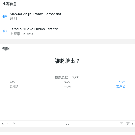
比赛信息
Manuel Ángel Pérez Hernández
裁判
Estadio Nuevo Carlos Tartiere
上座率: 18,750
预测
誰將勝出？
投票总数： 2,245
34%
26%
40%
奥维多
平局
艾尔切
上一个
下一页