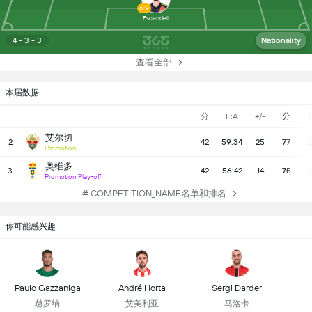
6.9
Escandell
4 - 3 - 3
Nationality
查看全部
本届数据
分
F:A
+/-
分
艾尔切
2
42
59:34
25
77
2
Promotion
奥维多
3
42
56:42
14
75
2
Promotion Play-off
# COMPETITION_NAME名单和排名
你可能感兴趣
Paulo Gazzaniga
André Horta
Sergi Darder
赫罗纳
艾美利亚
马洛卡