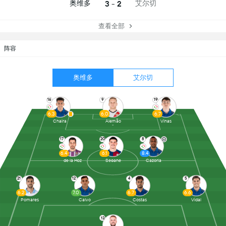
3 - 2
奥维多
艾尔切
查看全部
阵容
奥维多
艾尔切
16
9
19
6.3
6.0
6.7
Chaira
Alemão
Vinas
17
20
8
6.4
6.1
8.4
de la Hoz
Seoane
Cazorla
21
12
4
5
6.2
7.0
6.7
6.6
Pomares
Calvo
Costas
Vidal
13