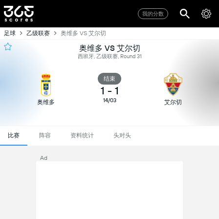
我的分数
足球
乙级联赛
奥维多 VS 艾尔切
奥维多 VS 艾尔切
西班牙, 乙级联赛, Round 31
结束
1
-
1
14/03
奥维多
艾尔切
比赛
阵容
资料统计
头对头
Ad