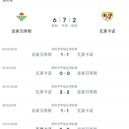
头对头
6
7
2
胜利
平局
胜利
皇家贝蒂斯
瓦莱卡诺
西班牙甲级足球联赛
21/02/2026
1 - 1
皇家贝蒂斯
瓦莱卡诺
西班牙甲级足球联赛
15/12/2025
0 - 0
瓦莱卡诺
皇家贝蒂斯
西班牙甲级足球联赛
15/05/2025
2 - 2
瓦莱卡诺
皇家贝蒂斯
西班牙甲级足球联赛
22/12/2024
1 - 1
皇家贝蒂斯
瓦莱卡诺
西班牙甲级足球联赛
17/03/2024