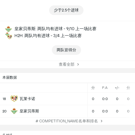
少于2.5个进球
皇家贝蒂斯: 两队均有进球 - 9/10 上一场比赛
H2H: 两队均有进球 - 3/4 上一场比赛
两队皆得分
查看全部
本届数据
分
F:A
+/-
分
瓦莱卡诺
18
0
0:0
0
0
皇家贝蒂斯
20
0
0:0
0
0
# COMPETITION_NAME名单和排名