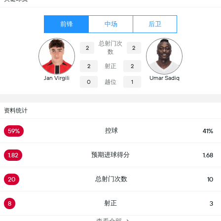
前锋
中场
后卫
总射门次
2
2
数
射正
2
2
Jan Virgili
Umar Sadiq
越位
0
1
资料统计
控球
59%
41%
预期进球得分
1.82
1.68
总射门次数
20
10
射正
8
3