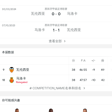
西班牙甲级足球联赛
30/03/2024
0 - 0
瓦伦西亚
马洛卡
西班牙甲级足球联赛
07/10/2023
1 - 1
马洛卡
瓦伦西亚
查看全部
本届数据
分
F:A
+/-
分
瓦伦西亚
9
38
46:55
-9
49
1
马洛卡
18
38
47:57
-10
42
1
Relegated
# COMPETITION_NAME名单和排名
你可能感兴趣