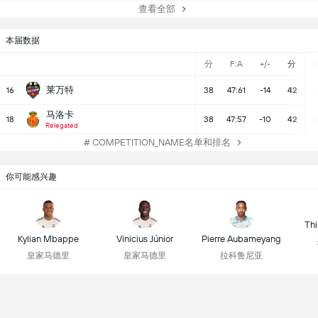
查看全部
本届数据
分
F:A
+/-
分
莱万特
16
38
47:61
-14
42
1
马洛卡
18
38
47:57
-10
42
1
Relegated
# COMPETITION_NAME名单和排名
你可能感兴趣
Thi
Kylian Mbappe
Vinicius Júnior
Pierre Aubameyang
皇家马德里
皇家马德里
拉科鲁尼亚