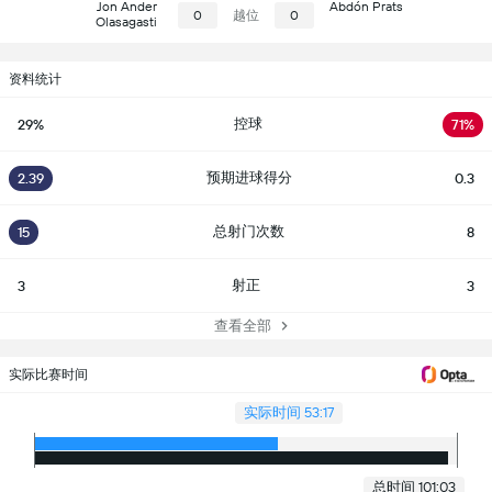
Jon Ander
Abdón Prats
越位
0
0
Olasagasti
资料统计
控球
29%
71%
预期进球得分
2.39
0.3
总射门次数
15
8
射正
3
3
查看全部
实际比赛时间
实际时间 53:17
总时间 101:03