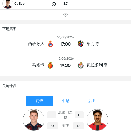
C. Espí
32'
下场赔率
16/08/2026
17:00
西班牙人
莱万特
15/08/2026
19:30
马洛卡
瓦拉多利德
关键球员
前锋
中场
后卫
总射门次
1
0
数
射正
0
0