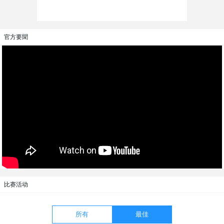
官方要聞
比赛活动
所有
最佳