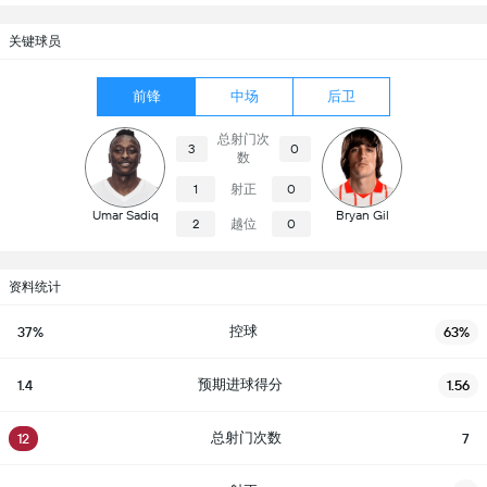
关键球员
前锋
中场
后卫
总射门次
3
0
数
射正
1
0
Umar Sadiq
Bryan Gil
越位
2
0
资料统计
控球
37%
63%
预期进球得分
1.4
1.56
总射门次数
12
7