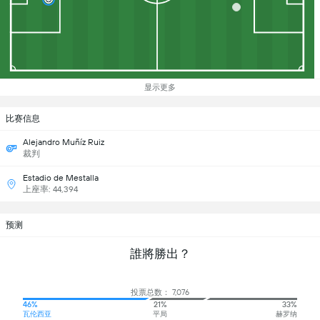
显示更多
比赛信息
Alejandro Muñíz Ruiz
裁判
Estadio de Mestalla
上座率: 44,394
预测
誰將勝出？
投票总数： 7,076
46%
21%
33%
瓦伦西亚
平局
赫罗纳