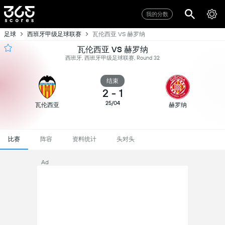
我的分数
足球
西班牙甲级足球联赛
瓦伦西亚 VS 赫罗纳
瓦伦西亚 VS 赫罗纳
西班牙, 西班牙甲级足球联赛, Round 32
结束
2
-
1
25/04
瓦伦西亚
赫罗纳
比赛
阵容
资料统计
头对头
Ad