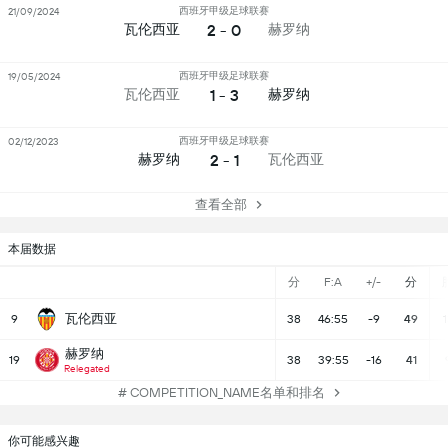
西班牙甲级足球联赛
21/09/2024
2 - 0
瓦伦西亚
赫罗纳
西班牙甲级足球联赛
19/05/2024
1 - 3
瓦伦西亚
赫罗纳
西班牙甲级足球联赛
02/12/2023
2 - 1
赫罗纳
瓦伦西亚
查看全部
本届数据
分
F:A
+/-
分
瓦伦西亚
9
38
46:55
-9
49
1
赫罗纳
19
38
39:55
-16
41
Relegated
# COMPETITION_NAME名单和排名
你可能感兴趣