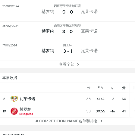
西班牙甲级足球联赛
25/09/2024
0 - 0
赫罗纳
瓦莱卡诺
西班牙甲级足球联赛
26/02/2024
3 - 0
赫罗纳
瓦莱卡诺
国王杯
17/01/2024
3 - 1
赫罗纳
瓦莱卡诺
查看全部
本届数据
分
F:A
+/-
分
瓦莱卡诺
8
38
41:44
-3
50
1
赫罗纳
19
38
39:55
-16
41
Relegated
# COMPETITION_NAME名单和排名