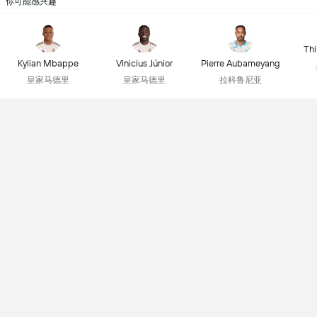
你可能感兴趣
Thi
Kylian Mbappe
Vinicius Júnior
Pierre Aubameyang
皇家马德里
皇家马德里
拉科鲁尼亚