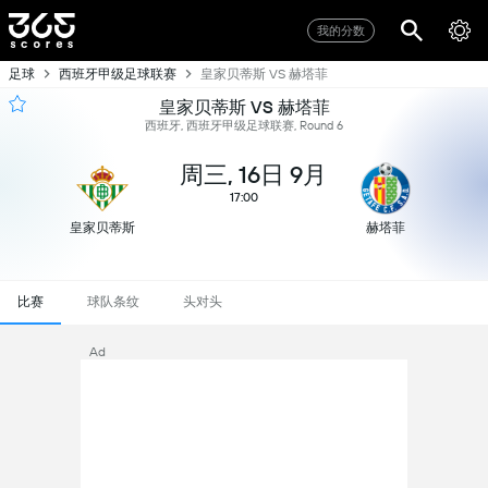
我的分数
足球
西班牙甲级足球联赛
皇家贝蒂斯 VS 赫塔菲
皇家贝蒂斯 VS 赫塔菲
西班牙, 西班牙甲级足球联赛, Round 6
周三, 16日 9月
17:00
皇家贝蒂斯
赫塔菲
比赛
球队条纹
头对头
Ad