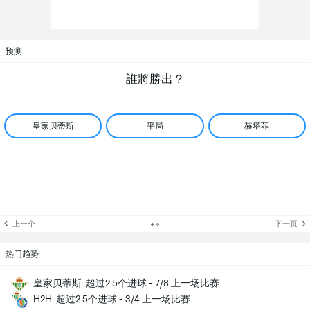
预测
誰將勝出？
皇家贝蒂斯
平局
赫塔菲
上一个
下一页
热门趋势
皇家贝蒂斯: 超过2.5个进球 - 7/8 上一场比赛
H2H: 超过2.5个进球 - 3/4 上一场比赛