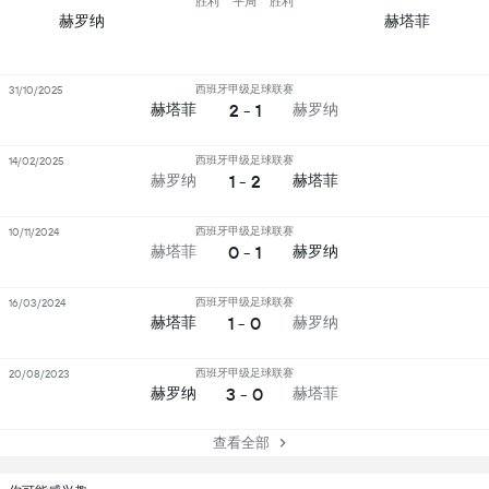
胜利
平局
胜利
赫罗纳
赫塔菲
西班牙甲级足球联赛
31/10/2025
2 - 1
赫塔菲
赫罗纳
西班牙甲级足球联赛
14/02/2025
1 - 2
赫罗纳
赫塔菲
西班牙甲级足球联赛
10/11/2024
0 - 1
赫塔菲
赫罗纳
西班牙甲级足球联赛
16/03/2024
1 - 0
赫塔菲
赫罗纳
西班牙甲级足球联赛
20/08/2023
3 - 0
赫罗纳
赫塔菲
查看全部