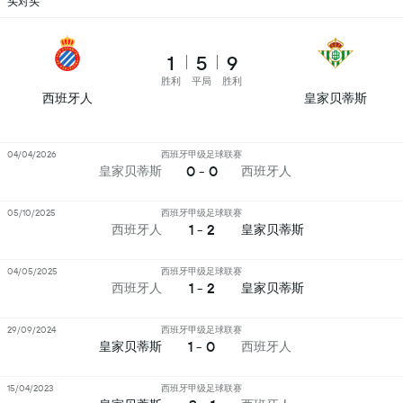
头对头
1
5
9
胜利
平局
胜利
西班牙人
皇家贝蒂斯
西班牙甲级足球联赛
04/04/2026
0 - 0
皇家贝蒂斯
西班牙人
西班牙甲级足球联赛
05/10/2025
1 - 2
西班牙人
皇家贝蒂斯
西班牙甲级足球联赛
04/05/2025
1 - 2
西班牙人
皇家贝蒂斯
西班牙甲级足球联赛
29/09/2024
1 - 0
皇家贝蒂斯
西班牙人
西班牙甲级足球联赛
15/04/2023