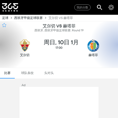
我的分数
足球
西班牙甲级足球联赛
艾尔切 VS 赫塔菲
艾尔切 VS 赫塔菲
西班牙, 西班牙甲级足球联赛, Round 19
周日, 10日 1月
17:00
艾尔切
赫塔菲
比赛
球队条纹
头对头
Ad