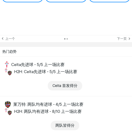
上一个
下一页
热门趋势
Celta先进球 - 5/5 上一场比赛
H2H: Celta先进球 - 5/5 上一场比赛
Celta 首发得分
莱万特: 两队均有进球 - 4/5 上一场比赛
H2H: 两队均有进球 - 8/10 上一场比赛
两队皆得分