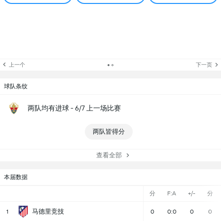
上一个
下一页
球队条纹
两队均有进球 - 6/7 上一场比赛
两队皆得分
查看全部
本届数据
分
F:A
+/-
分
马德里竞技
1
0
0:0
0
0