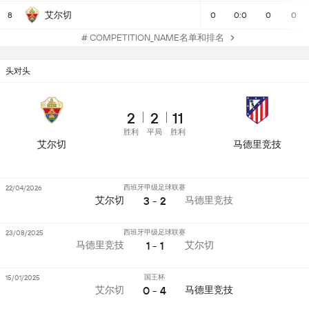
艾尔切
8
0
0:0
0
0
# COMPETITION_NAME名单和排名
头对头
2
2
11
胜利
平局
胜利
艾尔切
马德里竞技
西班牙甲级足球联赛
22/04/2026
3 - 2
艾尔切
马德里竞技
西班牙甲级足球联赛
23/08/2025
1 - 1
马德里竞技
艾尔切
国王杯
15/01/2025
0 - 4
艾尔切
马德里竞技