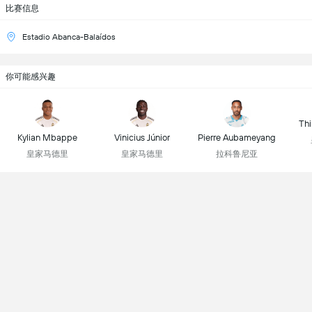
比赛信息
Estadio Abanca-Balaídos
你可能感兴趣
Thi
Kylian Mbappe
Vinicius Júnior
Pierre Aubameyang
皇家马德里
皇家马德里
拉科鲁尼亚