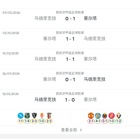
西班牙甲级足球联赛
09/05/2026
0 - 1
马德里竞技
塞尔塔
西班牙甲级足球联赛
05/10/2025
1 - 1
塞尔塔
马德里竞技
西班牙甲级足球联赛
15/02/2025
1 - 1
马德里竞技
塞尔塔
西班牙甲级足球联赛
26/09/2024
0 - 1
塞尔塔
马德里竞技
西班牙甲级足球联赛
12/05/2024
1 - 0
马德里竞技
塞尔塔
1
-
1
1
-
4
2
-
2
1
-
0
2
-
2
2
-
1
4
-
1
5
-
1
1
-
0
1
-
2
查看全部