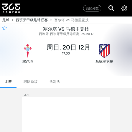
我的分数
足球
西班牙甲级足球联赛
塞尔塔 VS 马德里竞技
塞尔塔 VS 马德里竞技
西班牙, 西班牙甲级足球联赛, Round 17
周日, 20日 12月
17:00
塞尔塔
马德里竞技
比赛
球队条纹
头对头
Ad