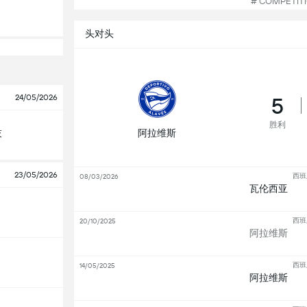
# COMPETI
头对头
24/05/2026
5
胜利
技
阿拉维斯
23/05/2026
西班
08/03/2026
瓦伦西亚
西班
20/10/2025
阿拉维斯
西班
14/05/2025
阿拉维斯