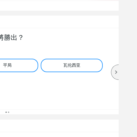
將勝出？
平局
瓦伦西亚