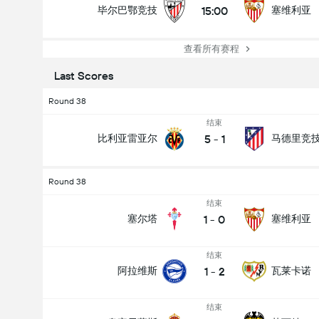
15:00
毕尔巴鄂竞技
塞维利亚
查看所有赛程
Last Scores
Round 38
结束
5
-
1
比利亚雷亚尔
马德里竞
Round 38
结束
1
-
0
塞尔塔
塞维利亚
结束
1
-
2
阿拉维斯
瓦莱卡诺
结束