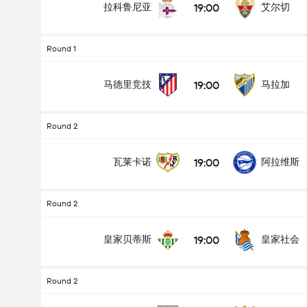
19:00
拉科鲁尼亚
艾尔切
Round 1
19:00
马德里竞技
马拉加
Round 2
19:00
瓦莱卡诺
阿拉维斯
Round 2
19:00
皇家贝蒂斯
皇家社会
Round 2