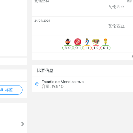
西班
22/12/2024
瓦伦西亚
24/07/2024
瓦伦西亚
3
-
0
0
-
1
1
-
1
1
-
2
0
-
1
查
比赛信息
Estadio de Mendizorroza
容量: 19,840
ML 标签