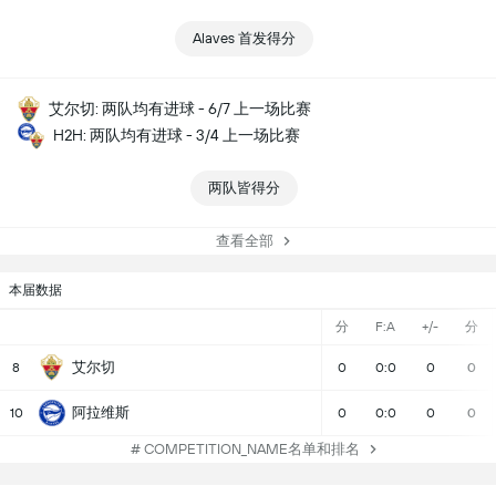
Alaves 首发得分
艾尔切: 两队均有进球 - 6/7 上一场比赛
H2H: 两队均有进球 - 3/4 上一场比赛
两队皆得分
查看全部
本届数据
分
F:A
+/-
分
艾尔切
8
0
0:0
0
0
阿拉维斯
10
0
0:0
0
0
# COMPETITION_NAME名单和排名