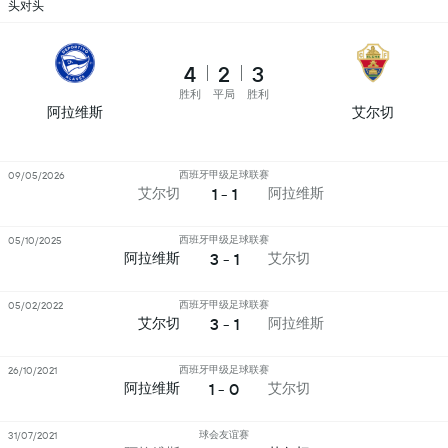
头对头
4
2
3
胜利
平局
胜利
阿拉维斯
艾尔切
西班牙甲级足球联赛
09/05/2026
1 - 1
艾尔切
阿拉维斯
西班牙甲级足球联赛
05/10/2025
3 - 1
阿拉维斯
艾尔切
西班牙甲级足球联赛
05/02/2022
3 - 1
艾尔切
阿拉维斯
西班牙甲级足球联赛
26/10/2021
1 - 0
阿拉维斯
艾尔切
球会友谊赛
31/07/2021