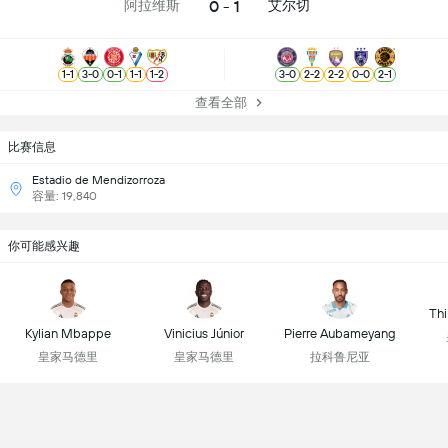
0 - 1
阿拉维斯
艾尔切
1
-
1
3
-
0
0
-
1
1
-
1
1
-
2
3
-
0
2
-
2
2
-
2
0
-
0
2
-
1
查看全部
比赛信息
Estadio de Mendizorroza
容量: 19,840
你可能感兴趣
Thi
Kylian Mbappe
Vinicius Júnior
Pierre Aubameyang
皇家马德里
皇家马德里
拉科鲁尼亚