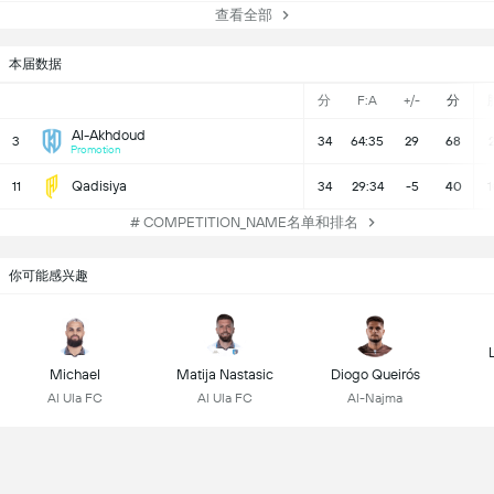
查看全部
本届数据
分
F:A
+/-
分
Al-Akhdoud
3
34
64:35
29
68
2
Promotion
Qadisiya
11
34
29:34
-5
40
1
# COMPETITION_NAME名单和排名
你可能感兴趣
Michael
Matija Nastasic
Diogo Queirós
Al Ula FC
Al Ula FC
Al-Najma