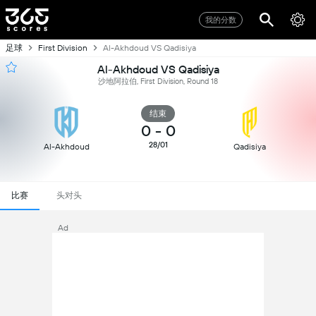
我的分数
足球
First Division
Al-Akhdoud VS Qadisiya
Al-Akhdoud VS Qadisiya
沙地阿拉伯, First Division, Round 18
结束
0
-
0
28/01
Al-Akhdoud
Qadisiya
比赛
头对头
Ad