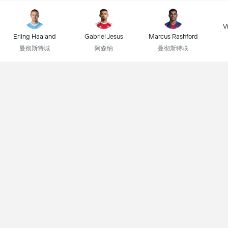
Vi
Erling Haaland
Gabriel Jesus
Marcus Rashford
曼彻斯特城
阿森纳
曼彻斯特联