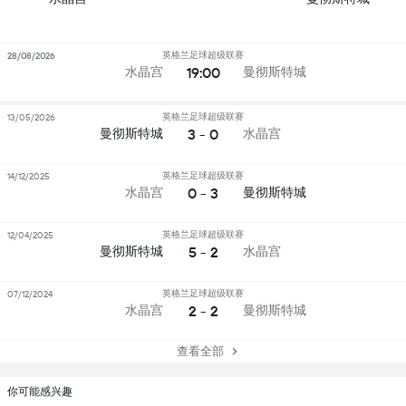
英格兰足球超级联赛
28/08/2026
19:00
水晶宫
曼彻斯特城
英格兰足球超级联赛
13/05/2026
3 - 0
曼彻斯特城
水晶宫
英格兰足球超级联赛
14/12/2025
0 - 3
水晶宫
曼彻斯特城
英格兰足球超级联赛
12/04/2025
5 - 2
曼彻斯特城
水晶宫
英格兰足球超级联赛
07/12/2024
2 - 2
水晶宫
曼彻斯特城
查看全部
你可能感兴趣