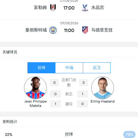
07/08/2026
17:00
富勒姆
水晶宫
09/08/2026
11:00
曼彻斯特城
马德里竞技
关键球员
前锋
中场
后卫
总射门次
0
3
数
射正
0
1
Jean Philippe
Erling Haaland
越位
1
0
Mateta
资料统计
控球
22%
78%