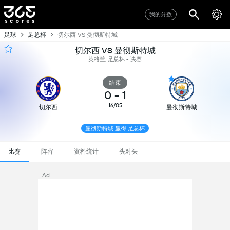
我的分数
足球
足总杯
切尔西 VS 曼彻斯特城
切尔西 VS 曼彻斯特城
英格兰, 足总杯 - 决赛
结束
0
-
1
16/05
切尔西
曼彻斯特城
曼彻斯特城 赢得 足总杯
比赛
阵容
资料统计
头对头
Ad