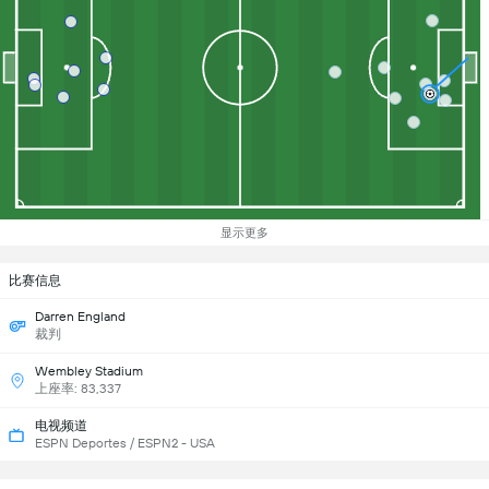
显示更多
比赛信息
Darren England
裁判
Wembley Stadium
上座率: 83,337
电视频道
ESPN Deportes / ESPN2 - USA