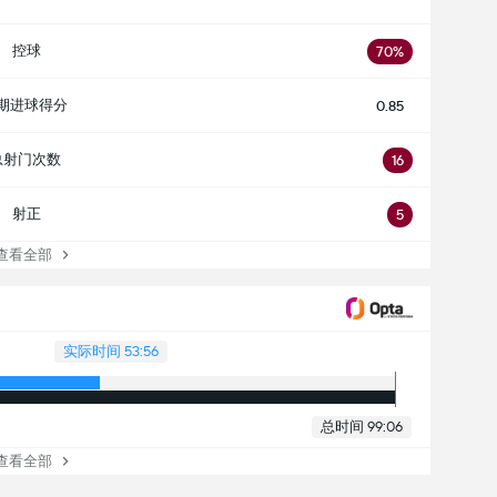
控球
70%
期进球得分
0.85
总射门次数
16
射正
5
看全部
实际时间 53:56
总时间 99:06
看全部