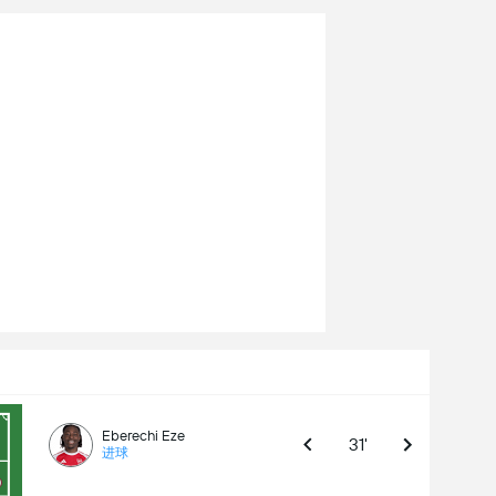
Eberechi Eze
31'
进球