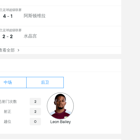
兰足球超级联赛
4 - 1
阿斯顿维拉
兰足球超级联赛
2 - 2
水晶宫
看全部
中场
后卫
总射门次数
2
射正
2
越位
0
Leon Bailey