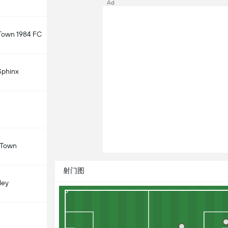
Ad
 Town 1984 FC
Sphinx
 Town
射门图
ley