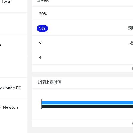
资料统计
r Town
30%
预
1.68
9
n
4
查
实际比赛时间
 United FC
er Newton
查