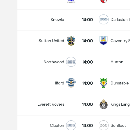
14:00
Knowle
Darlaston
14:00
Sutton United
Coventry 
14:00
Northwood
Hutton
14:00
Ilford
Dunstable
14:00
Everett Rovers
Kings Lang
14:00
Clapton
Benfleet