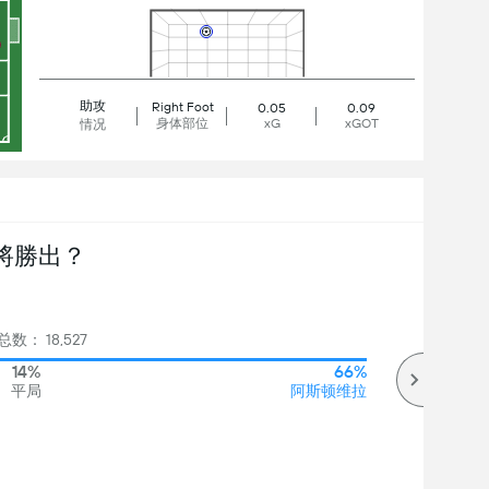
助攻
Right Foot
0.05
0.09
身体部位
xG
xGOT
情况
將勝出？
数： 18,527
14%
66%
平局
阿斯顿维拉