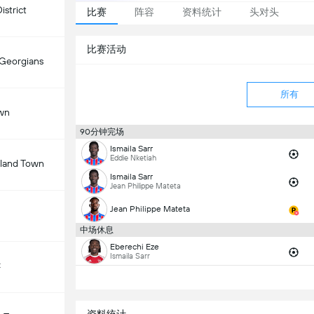
istrict
比赛
阵容
资料统计
头对头
比赛活动
 Georgians
所有
wn
90分钟完场
Ismaila Sarr
Eddie Nketiah
land Town
Ismaila Sarr
Jean Philippe Mateta
Jean Philippe Mateta
中场休息
Eberechi Eze
Ismaila Sarr
C