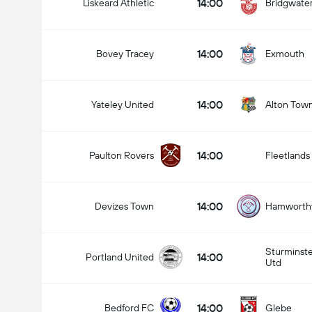
14:00
Liskeard Athletic
Bridgwate
14:00
Bovey Tracey
Exmouth
14:00
Yateley United
Alton Tow
14:00
Paulton Rovers
Fleetlands
14:00
Devizes Town
Hamworthy
Sturminst
14:00
Portland United
Utd
14:00
Bedford FC
Glebe