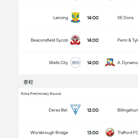
14:00
Lancing
SE Dons
14:00
Beaconsfield Sycob
Penn & Tyl
14:00
Wells City
A. Dynamo
全场总得分 (2.5)
赛程
Extra Preliminary Round
投票总数： 1,662
12:00
Deres Bel.
Billingshur
13:00
Worsbrough Bridge
Trafford F