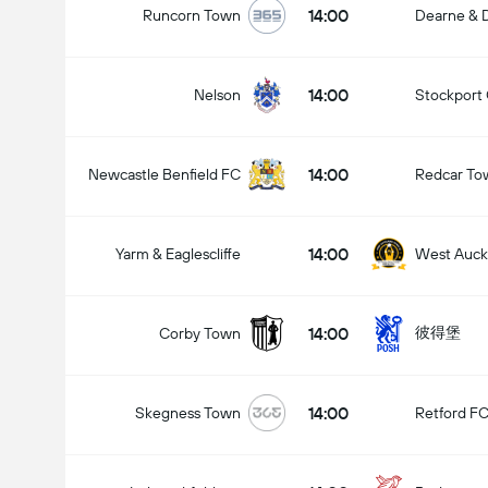
14:00
Runcorn Town
Dearne & D
14:00
Nelson
Stockport
14:00
Newcastle Benfield FC
Redcar To
14:00
Yarm & Eaglescliffe
West Auck
14:00
彼得堡
Corby Town
14:00
Skegness Town
Retford F