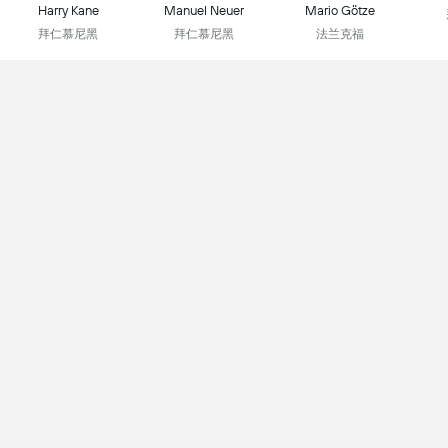
Harry Kane
Manuel Neuer
Mario Götze
拜仁慕尼黑
拜仁慕尼黑
法兰克福