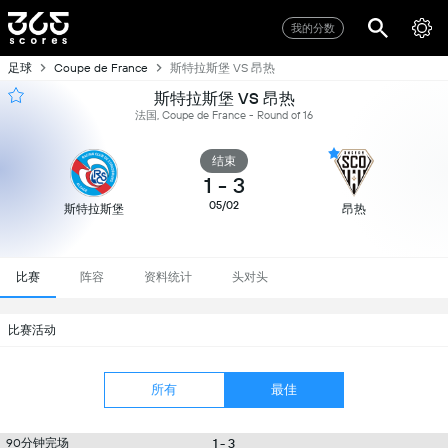
我的分数
足球
斯特拉斯堡 VS 昂热
Coupe de France
斯特拉斯堡 VS 昂热
法国, Coupe de France - Round of 16
结束
1
-
3
05/02
斯特拉斯堡
昂热
比赛
阵容
资料统计
头对头
比赛活动
所有
最佳
90分钟完场
1 - 3