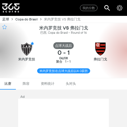
我的分数
足球
米内罗竞技 VS 弗拉门戈
Copa do Brasil
米内罗竞技 VS 弗拉门戈
巴西, Copa do Brasil - Round of 16
点球大战后
0
-
1
06/08
米内罗竞技
弗拉门戈
聚合
1 - 1
米内罗竞技在点球大战后以4-3获胜
比赛
阵容
资料统计
头对头
Ad