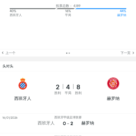
投票总数： 4,189
40%
16%
44%
西班牙人
平局
赫罗纳
上一个
下一页
头对头
2
4
8
胜利
平局
胜利
西班牙人
赫罗纳
西班牙甲级足球联赛
16/01/2026
0 - 2
西班牙人
赫罗纳