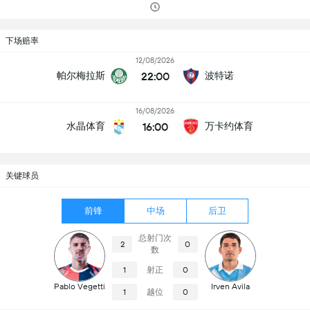
下场赔率
12/08/2026
22:00
帕尔梅拉斯
波特诺
16/08/2026
16:00
水晶体育
万卡约体育
关键球员
前锋
中场
后卫
总射门次
2
0
数
射正
1
0
Pablo Vegetti
Irven Avila
越位
1
0